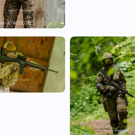
04-A7400079
20260604-A7400081