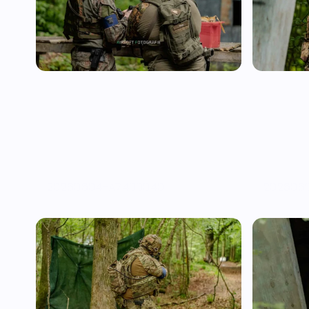
20260604-A7400040
202606