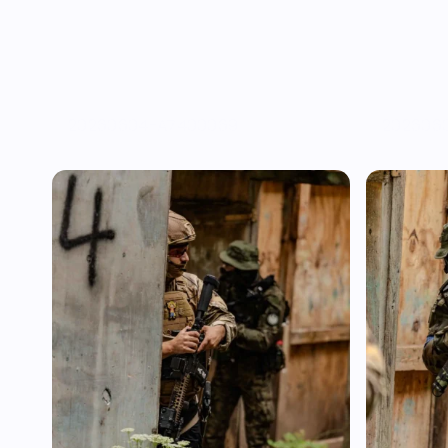
20260604-A7400069
202606