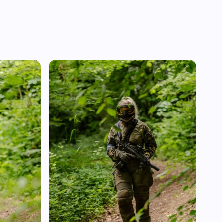
20260604-A7400087