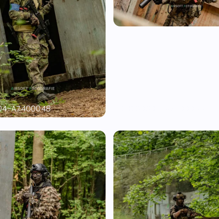
04-A7400048
20260604-A7400055