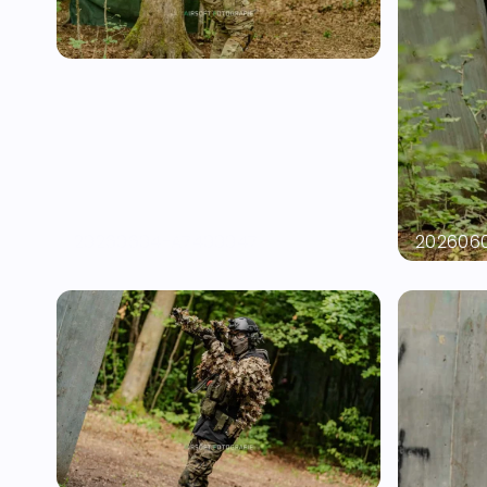
20260604-A7400047
202606