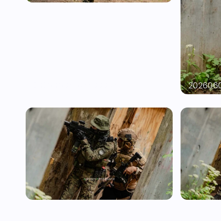
20260604-A7400057
202606