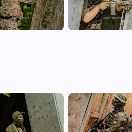
04-A7400043
20260604-A7400045