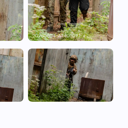
20260604-A7400077