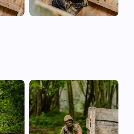
20260604-A7400056