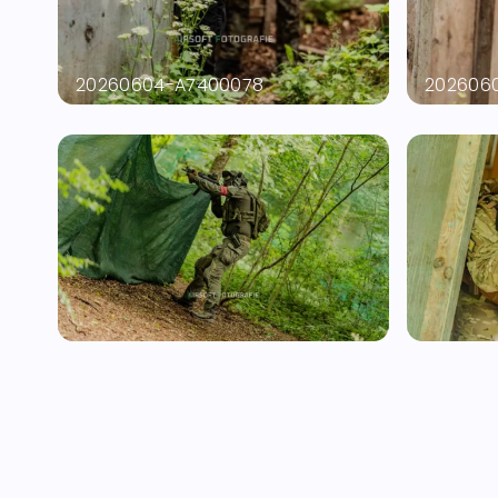
20260604-A7400078
202606