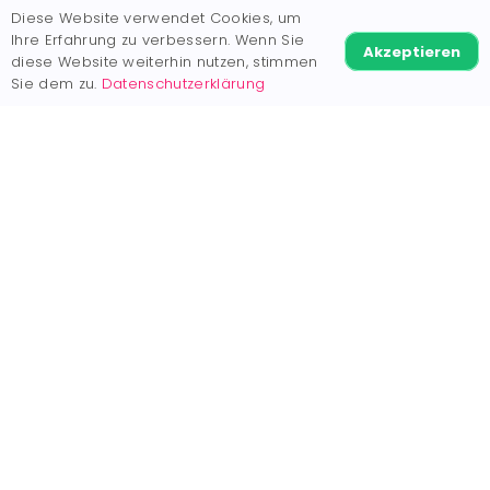
Navigation
Diese Website verwendet Cookies, um
Ihre Erfahrung zu verbessern. Wenn Sie
Shooting buchen
Akzeptieren
diese Website weiterhin nutzen, stimmen
Sie dem zu.
Datenschutzerklärung
AuthenticMissionMedia
Merch
Galerien
Fotografen
Spielfelder
Airsoft Fotografie
info@airsoft-fotografie.de
‪0176 586 950 11‬
airsoft.fotografie