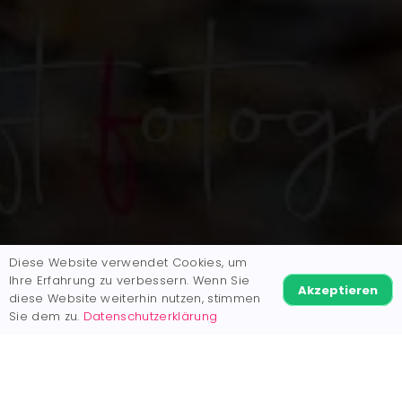
Diese Website verwendet Cookies, um
Ihre Erfahrung zu verbessern. Wenn Sie
Akzeptieren
diese Website weiterhin nutzen, stimmen
Sie dem zu.
Datenschutzerklärung
Möchtest du