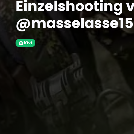
Einzelshooting 
@masselasse15
Kivi